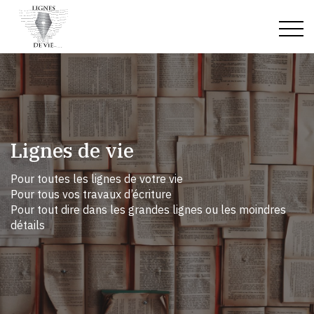
Accueil
Qui suis-je
Lignes de vie
Prestations
Pour toutes les lignes de votre vie
Pour tous vos travaux d’écriture
Mes écrits
Pour tout dire dans les grandes lignes ou les moindres
détails
Notes de lecture
Premier livre: Plume-Patte
Contact
Articles
Je te le prête