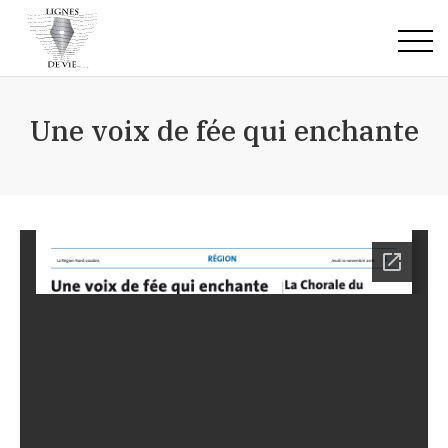
Accueil
Une voix de fée qui enchante
Qui suis-je
Prestations
Mes écrits
Notes de lecture
Premier livre: Plume-Patte
Contact
Articles
Je te le prête