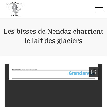
Accueil
Les bisses de Nendaz charrient
le lait des glaciers
Qui suis-je
Prestations
Mes écrits
Notes de lecture
Premier livre: Plume-Patte
Contact
Articles
Je te le prête