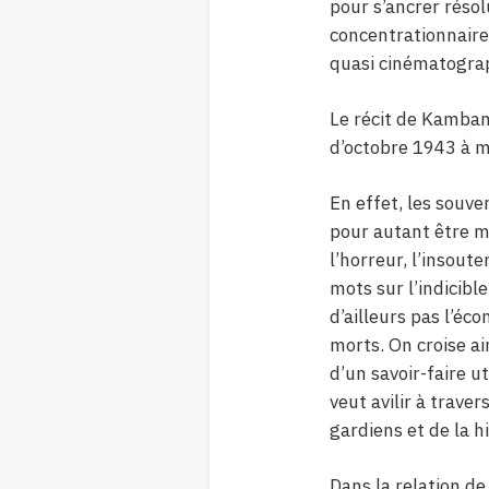
pour s’ancrer résol
concentrationnaire 
quasi cinématograp
Le récit de Kamban
d’octobre 1943 à ma
En effet, les souve
pour autant être m
l’horreur, l’insout
mots sur l’indicib
d’ailleurs pas l’éc
morts. On croise ai
d’un savoir-faire ut
veut avilir à trave
gardiens et de la h
Dans la relation de