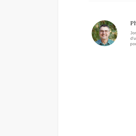
Ph
Jon
d’u
pou