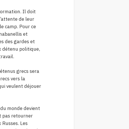
ormation. Il doit
’attente de leur
 le camp. Pour ce
mabanellis et
tes des gardes et
x détenu politique,
ravail.
détenus grecs sera
recs vers la
 qui veulent déjouer
hé du monde devient
t pas retourner
x Russes. Les