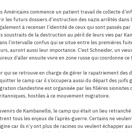
s Américains commence un patient travail de collecte d’inf
r les futurs dossiers d’instruction des nazis arrêtés dans l
galement à recenser l’identité de ceux qui sont passés par
s soustraits de la destruction au péril de leurs vies par Ka
ns l’intervalle confus qui se situe entre les premières fui
teurs, auront aussi leur importance. C’est Schneider, un vieu
eux d’aller ensuite vivre en zone russe qui coordonne ce t
eur qui se retrouve en charge de gérer le rapatriement des 
 quitter le camp car il s’occupera aussi du départ des juifs g
gration clandestine est organisée par les filières sionistes
Britanniques, hostiles à ce mouvement migratoire.
ouvenirs de Kambanellis, le camp qui était un lieu retranc
trent tous les enjeux de l’après-guerre. Certains ne veulen
igine car ils n’y ont plus de racines ou veulent échapper au