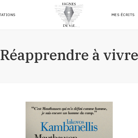
TATIONS
MES ÉCRITS
PREMIER LIV
Réapprendre à vivr
ARTICLES
RÉFLEXIONS
POÉSIES & 
PLUMES
ARCHIVES