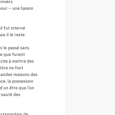
univers
mour – une liaison
l fut interné
s il le reste.
ns le passé sans
ce que furent
ncite à mettre des
itre ne font
 grandes maisons des
nce, la possession
 d’un être que l’on
cruauté des
uxtaposition de