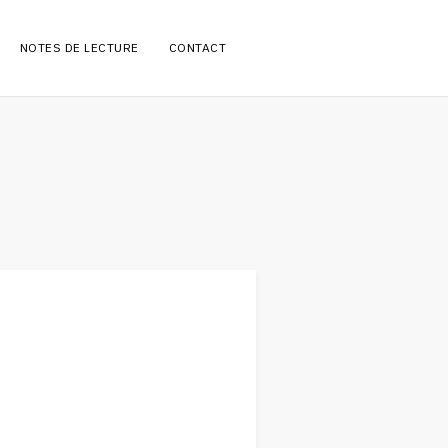
NOTES DE LECTURE
CONTACT
RE: PLUME-PATTE
JE TE LE PRÊTE
e
SUR LA PILE
CHANSONS