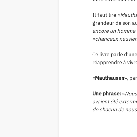
Il faut lire «
Mauth
grandeur de son au
encore un homme 
«
chanceux neuviè
Ce livre parle d’une
réapprendre à vivr
«
Mauthausen
», pa
Une phrase:
«
Nous
avaient été extermi
de chacun de nous 