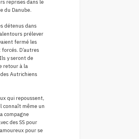
rs reprises dans le
tre du Danube.
des détenus dans
 alentours prélever
vaient fermé les
 forcés. D’autres
Ils y seront de
 retour à la
 des Autrichiens
eux qui repoussent,
 Il connaît même un
t sa compagne
 avec des SS pour
et amoureux pour se