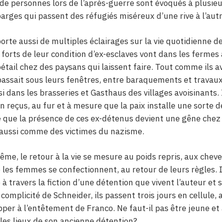
de personnes lors de l’après-guerre sont évoqués à plusieu
 barges qui passent des réfugiés miséreux d’une rive à l’au
rte aussi de multiples éclairages sur la vie quotidienne 
, forts de leur condition d’ex-esclaves vont dans les fermes
bétail chez des paysans qui laissent faire. Tout comme ils a
passait sous leurs fenêtres, entre baraquements et travaux
i dans les brasseries et Gasthaus des villages avoisinants. 
 reçus, au fur et à mesure que la paix installe une sorte de
 que la présence de ces ex-détenus devient une gêne chez
 aussi comme des victimes du nazisme.
me, le retour à la vie se mesure au poids repris, aux chev
les femmes se confectionnent, au retour de leurs règles.
 à travers la fiction d’une détention que vivent l’auteur e
 complicité de Schneider, ils passent trois jours en cellule,
apper à l’entêtement de Franco. Ne faut-il pas être jeune 
 les lieux de son ancienne détention?