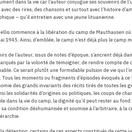
ument dans la vie car l’auteur conjugue ses souvenirs de l’
avec des rires, des chansons et surtout avec l’histoire d’a
hique – qu’il entretien avec une jeune lituanienne.
ellis commence à la libération du camp de Mauthausen où i
i 1945. Ainsi, d’emblée, le camp n’est déjà plus le camp mai
nirs de l’auteur, issus de notes d’époque, s’ancrent déjà da
arqués par la volonté de témoigner, de rendre compte de 
enable. Ce serait plutôt une formidable pulsion de vie qui l’i
le. Tous les moments ou fragments d’épisodes évoqués à ce t
onomie des grands invariants des récits tirés de toutes les
nsi les solidarités d’origines ou politiques, les coups de cha
ile dans la vie du camp, la dignité qu’il peut rester au fond
rs sa condition déshumanisée et soumise à l’arbitraire, à la 
iérarchie.
 la détention, certains de ces aspects constitués de cette j