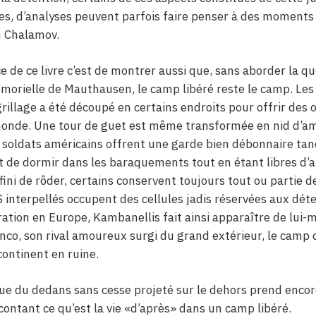
res, d’analyses peuvent parfois faire penser à des moments
m Chalamov.
e de ce livre c’est de montrer aussi que, sans aborder la qu
morielle de Mauthausen, le camp libéré reste le camp. Les
e grillage a été découpé en certains endroits pour offrir des
onde. Une tour de guet est même transformée en nid d’amo
oldats américains offrent une garde bien débonnaire tand
 de dormir dans les baraquements tout en étant libres d’al
 a fini de rôder, certains conservent toujours tout ou partie 
SS interpellés occupent des cellules jadis réservées aux dé
ration en Europe, Kambanellis fait ainsi apparaître de lui-
co, son rival amoureux surgi du grand extérieur, le camp
continent en ruine.
 vue du dedans sans cesse projeté sur le dehors prend enco
ontant ce qu’est la vie «d’après» dans un camp libéré.