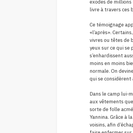
exodes de millions 
livre à travers ces
Ce témoignage appo
«l’après». Certains
vivres ou têtes de 
yeux sur ce qui se 
s’enhardissent auss
moins en moins bien
normale. On devine
qui se considèrent
Dans le camp lui-mê
aux vêtements que 
sorte de folle acmé
Yannina. Grâce à la
voisins, afin d’éch
faire enfermer sur