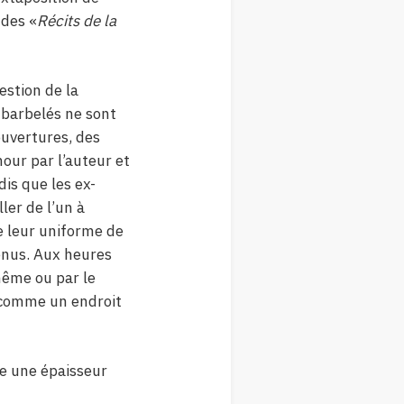
 des «
Récits de la
estion de la
 barbelés ne sont
 ouvertures, des
ur par l’auteur et
is que les ex-
ler de l’un à
de leur uniforme de
tenus. Aux heures
même ou par le
 comme un endroit
re une épaisseur