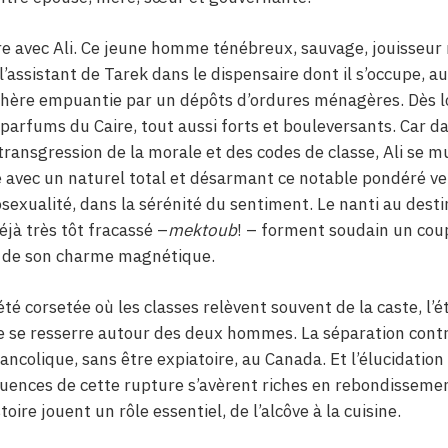
re avec Ali. Ce jeune homme ténébreux, sauvage, jouisseur
 l’assistant de Tarek dans le dispensaire dont il s’occupe, 
phère empuantie par un dépôts d’ordures ménagères. Dès 
parfums du Caire, tout aussi forts et bouleversants. Car d
transgression de la morale et des codes de classe, Ali se 
 avec un naturel total et désarmant ce notable pondéré ver
exualité, dans la sérénité du sentiment. Le nanti au destin
éjà très tôt fracassé –
mektoub
! – forment soudain un coup
on de son charme magnétique.
té corsetée où les classes relèvent souvent de la caste, l’é
ale se resserre autour des deux hommes. La séparation cont
élancolique, sans être expiatoire, au Canada. Et l’élucidatio
ences de cette rupture s’avèrent riches en rebondissemen
oire jouent un rôle essentiel, de l’alcôve à la cuisine.