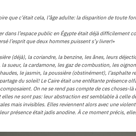
oire que c’était cela, l’âge adulte: la disparition de toute f
ser dans l’espace public en Égypte était déjà difficilement c
versé l’esprit que deux hommes puissent s’y livrer!
»
ère (déjà), la coriandre, la benzine, les ânes, leurs déjectio
 la sueur, la cardamone, les gaz de combustion, les oignons
chaudes, le jasmin, la poussière (obstinément), l’asphalte 
partage du soleil! Le Caire était une entêtante présence ol
s composaient. On ne se rend pas compte de ces choses-l
t elles ne sont pas: leur abstraction est semblable à celle 
tales mais invisibles. Elles reviennent alors avec une violen
eur présence était jadis anodine. À ce moment précis, elles