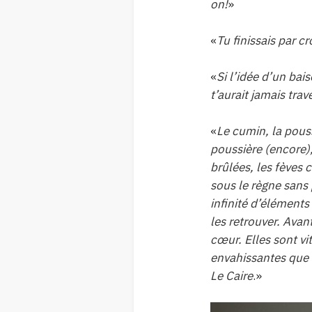
on!
»
«
Tu finissais par cr
«
Si l’idée d’un bai
t’aurait jamais tra
«
Le cumin, la poussi
poussière (encore),
brûlées, les fèves 
sous le règne sans 
infinité d’élément
les retrouver. Avan
cœur. Elles sont vi
envahissantes que l
Le Caire
.»