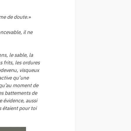
orme de doute.
»
oncevable, il ne
ns, le sable, la
 frits, les ordures
redevenu, visqueux
factive qu’une
à qu’au moment de
des battements de
te évidence, aussi
 étaient pour toi