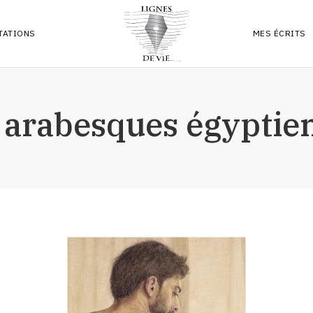
TATIONS
MES ÉCRITS
PREMIER LIV
 arabesques égyptie
ARTICLES
RÉFLEXIONS
POÉSIES & 
PLUMES
ARCHIVES