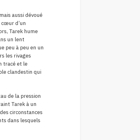
 mais aussi dévoué
au cœur d’un
lors, Tarek hume
ans un lent
mue peu à peu en un
s les rivages
 tracé et le
le clandestin qui
tau de la pression
raint Tarek à un
n des circonstances
ts dans lesquels