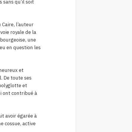
 sans qu’il soit
 Caire, l’auteur
voie royale de la
e bourgeoise, une
eu en question les
nheureux et
l. De toute ses
polyglotte et
i ont contribué à
ait avoir égarée à
e cossue, active