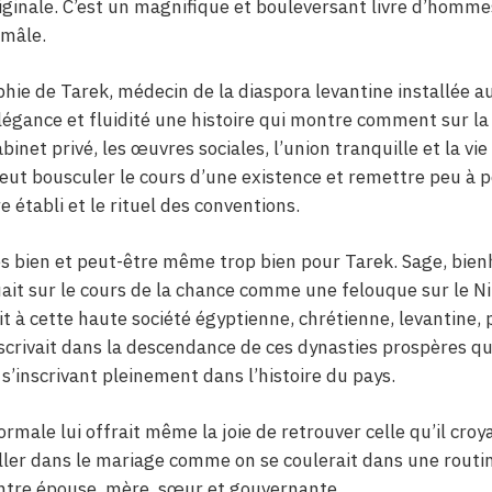
iginale. C’est un magnifique et bouleversant livre d’hommes
 mâle.
phie de Tarek, médecin de la diaspora levantine installée au
égance et fluidité une histoire qui montre comment sur la 
abinet privé, les œuvres sociales, l’union tranquille et la vi
eut bousculer le cours d’une existence et remettre peu à p
e établi et le rituel des conventions.
rès bien et peut-être même trop bien pour Tarek. Sage, bie
guait sur le cours de la chance comme une felouque sur le Ni
ait à cette haute société égyptienne, chrétienne, levantine, 
nscrivait dans la descendance de ces dynasties prospères qu
 s’inscrivant pleinement dans l’histoire du pays.
normale lui offrait même la joie de retrouver celle qu’il croy
aller dans le mariage comme on se coulerait dans une routin
ntre épouse, mère, sœur et gouvernante.