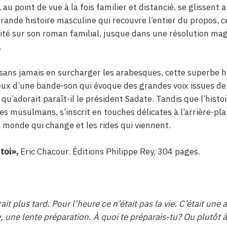
, au point de vue à la fois familier et distancié, se glissent 
rande histoire masculine qui recouvre l’entier du propos, cel
rité sur son roman familial, jusque dans une résolution ma
.
sans jamais en surcharger les arabesques, cette superbe hi
eux d’une bande-son qui évoque des grandes voix issues de
qu’adorait paraît-il le président Sadate. Tandis que l’histo
s musulmans, s’inscrit en touches délicates à l’arrière-plan
 monde qui change et les rides qui viennent.
toi»,
Eric Chacour. Éditions Philippe Rey, 304 pages.
t plus tard. Pour l’heure ce n’était pas la vie. C’était une a
, une lente préparation. À quoi te préparais-tu? Ou plutôt à