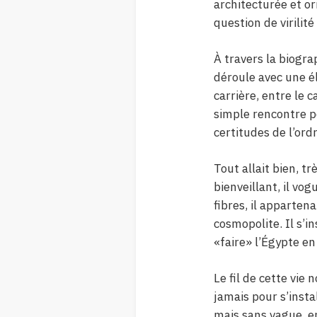
architecturée et or
question de virilité
À travers la biogra
déroule avec une él
carrière, entre le c
simple rencontre p
certitudes de l’ordr
Tout allait bien, t
bienveillant, il vo
fibres, il apparten
cosmopolite. Il s’i
«faire» l’Égypte en
Le fil de cette vie 
jamais pour s’inst
mais sans vague, e