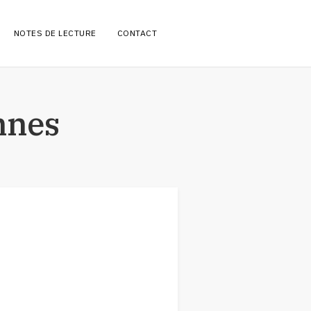
NOTES DE LECTURE
CONTACT
RE: PLUME-PATTE
JE TE LE PRÊTE
nnes
SUR LA PILE
CHANSONS