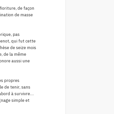
ioriture, de façon
rmination de masse
orique, pas
enot, qui fut cette
thèse de seize mois
ie, de la même
honore aussi une
ses propres
e de tenir, sans
’abord à survivre…
gnage simple et