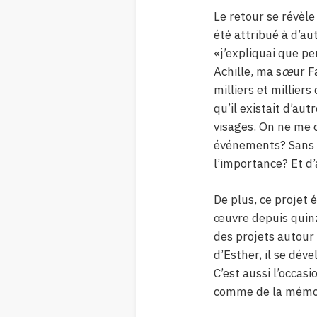
Le retour se révèl
été attribué à d’au
«j’expliquai que pe
Achille, ma s
œ
ur F
milliers et millie
qu’il existait d’aut
visages. On ne me 
événements? Sans do
l’importance? Et d’
De plus, ce projet 
œuvre depuis quinz
des projets autour
d’Esther, il se dév
C’est aussi l’occasi
comme de la mémoir