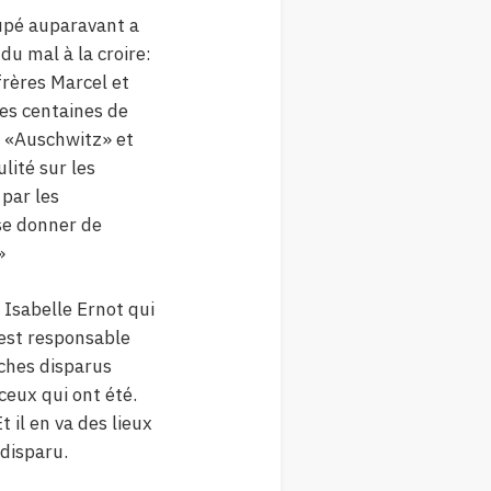
cupé auparavant a
du mal à la croire:
frères Marcel et
des centaines de
é «Auschwitz» et
ulité sur les
par les
 se donner de
»
e Isabelle Ernot qui
 est responsable
ches disparus
ceux qui ont été.
t il en va des lieux
disparu.