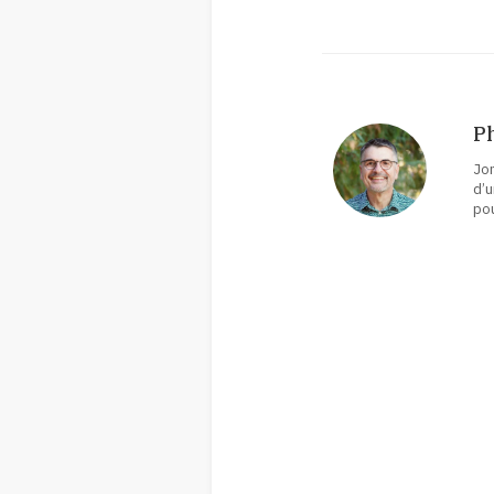
Ph
Jon
d’u
pou