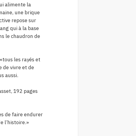
ui alimente la
umaine, une brique
ctive repose sur
sang qui à la base
ns le chaudron de
 «tous les rayés et
 de vivre et de
us aussi.
rasset, 192 pages
s de faire endurer
 l’histoire.»