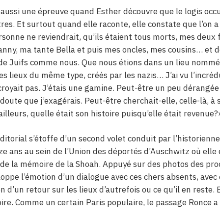
e aussi une épreuve quand Esther découvre que le logis oc
tres. Et surtout quand elle raconte, elle constate que l’on a 
rsonne ne reviendrait, qu’ils étaient tous morts, mes deux 
anny, ma tante Bella et puis mes oncles, mes cousins… et 
rs de Juifs comme nous. Que nous étions dans un lieu nomm
res lieux du même type, créés par les nazis… J’ai vu l’incréd
croyait pas. J’étais une gamine. Peut-être un peu dérangée 
ute que j’exagérais. Peut-être cherchait-elle, celle-là, à
ailleurs, quelle était son histoire puisqu’elle était revenue?
éditorial s’étoffe d’un second volet conduit par l’historienn
e ans au sein de l’Union des déportés d’Auschwitz où elle
 de la mémoire de la Shoah. Appuyé sur des photos des pro
eloppe l’émotion d’un dialogue avec ces chers absents, avec 
on d’un retour sur les lieux d’autrefois ou ce qu’il en reste. E
e. Comme un certain Paris populaire, le passage Ronce a 