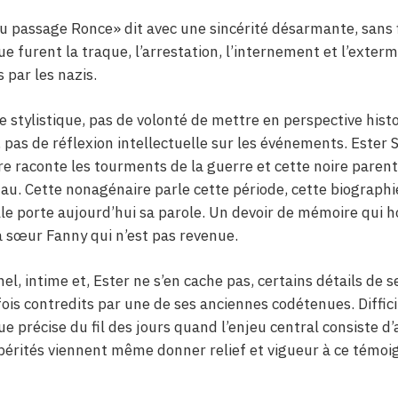
 du passage Ronce» dit avec une sincérité désarmante, sans f
que furent la traque, l’arrestation, l’internement et l’exte
 par les nazis.
e stylistique, pas de volonté de mettre en perspective hist
, pas de réflexion intellectuelle sur les événements. Ester S
e raconte les tourments de la guerre et cette noire paren
au. Cette nonagénaire parle cette période, cette biograph
lle porte aujourd’hui sa parole. Un devoir de mémoire qui 
a sœur Fanny qui n’est pas revenue.
nel, intime et, Ester ne s’en cache pas, certains détails de 
ois contredits par une de ses anciennes codétenues. Difficil
e précise du fil des jours quand l’enjeu central consiste d
pérités viennent même donner relief et vigueur à ce témoi