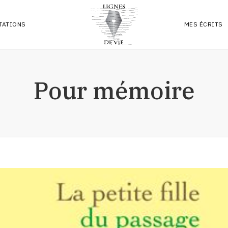
TATIONS
MES ÉCRITS
PREMIER LIV
Pour mémoire
ARTICLES
RÉFLEXIONS
POÉSIES & 
PLUMES
ARCHIVES