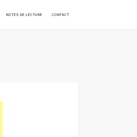
NOTES DE LECTURE
CONTACT
RE: PLUME-PATTE
JE TE LE PRÊTE
SUR LA PILE
CHANSONS